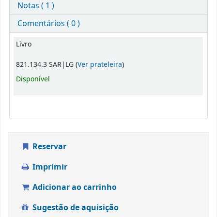
Notas ( 1 )
Comentários ( 0 )
Exemplares
Livro
(Abre abaixo)
821.134.3 SAR|LG (
Ver prateleira
)
Disponível
Reservar
Imprimir
Adicionar ao carrinho
Sugestão de aquisição