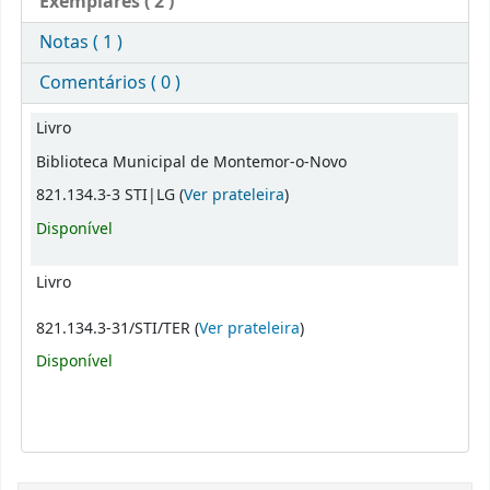
Exemplares
( 2 )
Notas ( 1 )
Comentários ( 0 )
Exemplares
Livro
Biblioteca Municipal de Montemor-o-Novo
(Abre abaixo)
821.134.3-3 STI|LG (
Ver prateleira
)
Disponível
Livro
(Abre abaixo)
821.134.3-31/STI/TER (
Ver prateleira
)
Disponível