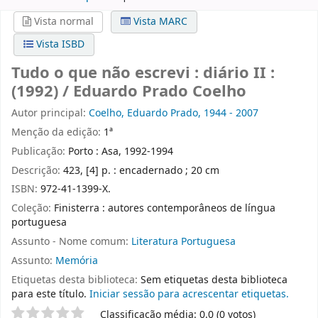
Vista normal
Vista MARC
Vista ISBD
Tudo o que não escrevi : diário II :
(1992) / Eduardo Prado Coelho
Autor principal:
Coelho, Eduardo Prado, 1944 - 2007
Menção da edição:
1ª
Publicação:
Porto : Asa, 1992-1994
Descrição:
423, [4] p. : encadernado ; 20 cm
ISBN:
972-41-1399-X.
Coleção:
Finisterra : autores contemporâneos de língua
portuguesa
Assunto - Nome comum:
Literatura Portuguesa
Assunto:
Memória
Etiquetas desta biblioteca:
Sem etiquetas desta biblioteca
para este título.
Iniciar sessão para acrescentar etiquetas.
Pontuação
Classificação média: 0.0 (0 votos)