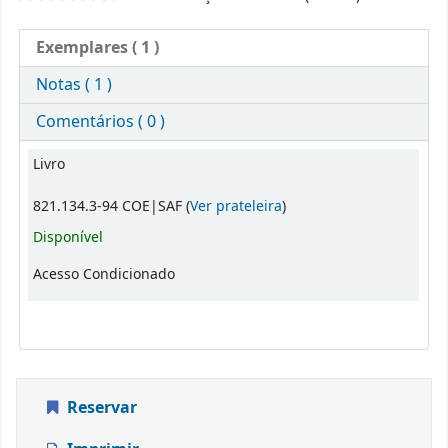
Exemplares
( 1 )
Notas ( 1 )
Comentários ( 0 )
Exemplares
Livro
(Abre abaixo)
821.134.3-94 COE|SAF (
Ver prateleira
)
Disponível
Acesso Condicionado
Reservar